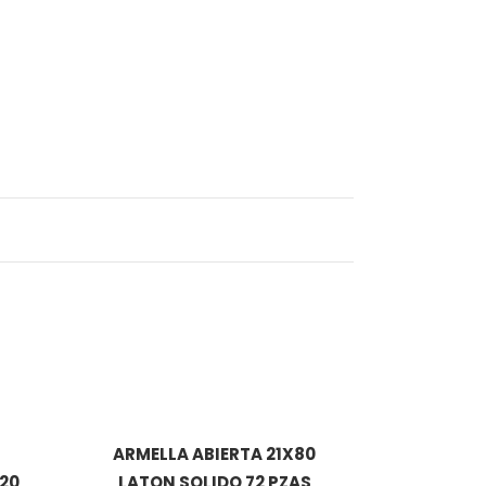
ARMELLA ABIERTA 21X80
 20
LATON SOLIDO 72 PZAS