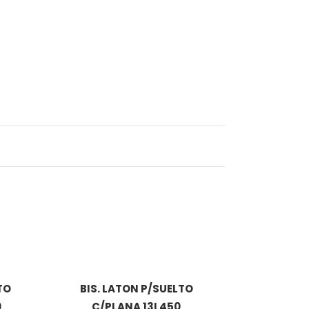
TO
BIS. LATON P/SUELTO
0
C/PLANA 13L450