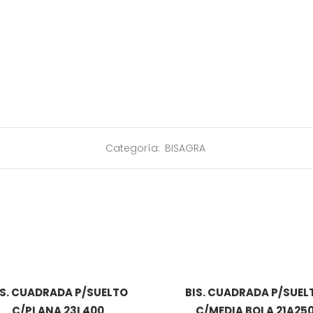
Categoría:
BISAGRA
IS. CUADRADA P/SUELTO
BIS. CUADRADA P/SUEL
C/PLANA 23L400
C/MEDIA BOLA 21A25