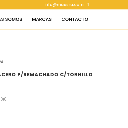
info@maesra.com
|
ES SOMOS
MARCAS
CONTACTO
RA
.ACERO P/REMACHADO C/TORNILLO
 310