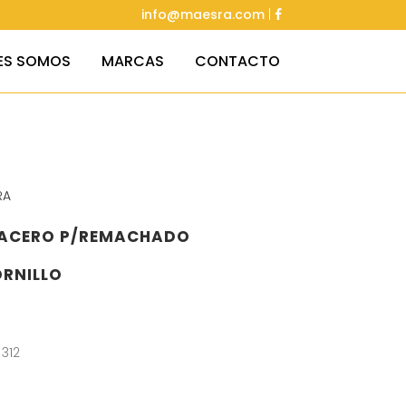
info@maesra.com
|
ES SOMOS
MARCAS
CONTACTO
RA
. ACERO P/REMACHADO
RNILLO
 312