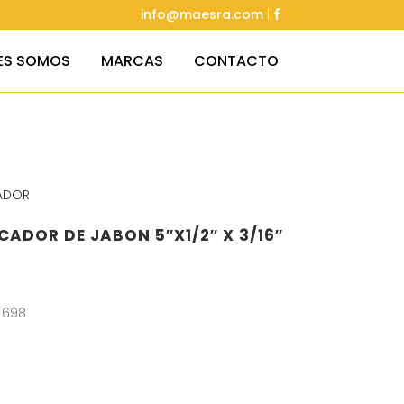
info@maesra.com
|
ES SOMOS
MARCAS
CONTACTO
ADOR
ADOR DE JABON 5″X1/2″ X 3/16″
 698