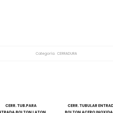
Categoría:
CERRADURA
CERR. TUB.PARA
CERR. TUBULAR ENTRA
NTRADA,BOLTON LATON
BOLTON ACERO INOXIDA