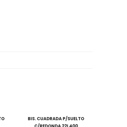
TO
BIS. CUADRADA P/SUELTO
C/REDONDA 22L400