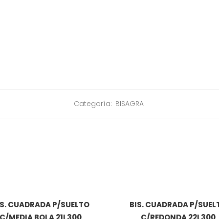
Categoría:
BISAGRA
IS. CUADRADA P/SUELTO
BIS. CUADRADA P/SUEL
C/MEDIA BOLA 21L300
C/REDONDA 22L300